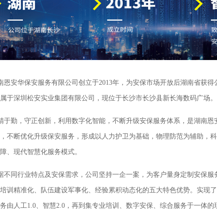
南恩安华保安服务有限公司创立于2013年，为安保市场开放后湖南省获得
属于深圳松安实业集团有限公司，现位于长沙市长沙县新长海数码广场。
精于勤，守正创新，利用数字化智能，不断升级安保服务体系，是湖南恩
，不断优化升级保安服务，形成以人力护卫为基础，物理防范为辅助，科
障、现代智慧化服务模式。
据不同行业特点及安保需求，公司坚持一企一案，为客户量身定制安保服
培训精准化、队伍建设军事化、经验累积动态化的五大特色优势。实现了
务由人工1.0、智慧2.0，再到集专业培训、数字安保、综合服务于一体的