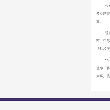
公
多次获得
业。
现
西、江苏
行动和应
“
使命，将
为客户提